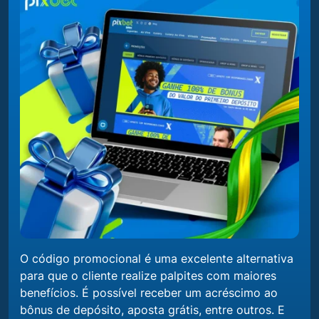
O código promocional é uma excelente alternativa
para que o cliente realize palpites com maiores
benefícios. É possível receber um acréscimo ao
bônus de depósito, aposta grátis, entre outros. E