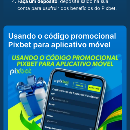
Faça um depósito
: deposite saldo na sua
conta para usufruir dos benefícios do Pixbet.
Usando o código promocional
Pixbet para aplicativo móvel