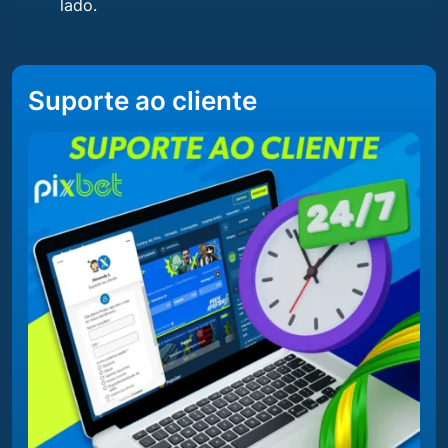
lado.
Suporte ao cliente