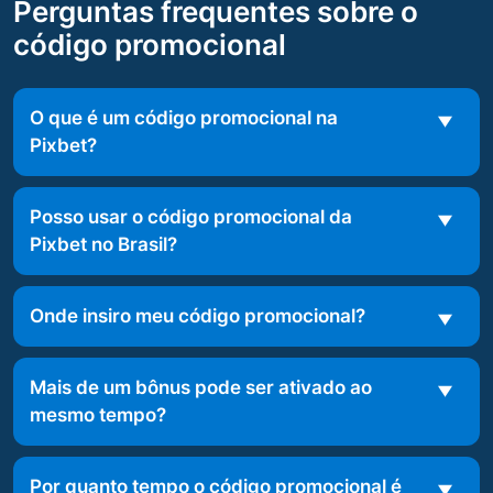
Perguntas frequentes sobre o
código promocional
O que é um código promocional na
Pixbet?
Posso usar o código promocional da
Pixbet no Brasil?
Onde insiro meu código promocional?
Mais de um bônus pode ser ativado ao
mesmo tempo?
Por quanto tempo o código promocional é