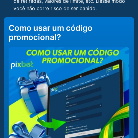
de retiradas, valores de limite, etc. Desse modo
você não corre risco de ser banido.
Como usar um código
promocional?