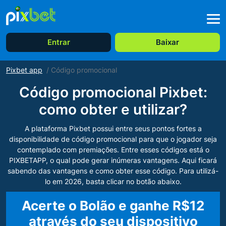
Entrar
Baixar
Pixbet app
/ Código promocional
Código promocional Pixbet:
como obter e utilizar?
A plataforma Pixbet possui entre seus pontos fortes a
disponibilidade de código promocional para que o jogador seja
contemplado com premiações. Entre esses códigos está o
PIXBETAPP, o qual pode gerar inúmeras vantagens. Aqui ficará
sabendo das vantagens e como obter esse código. Para utilizá-
lo em 2026, basta clicar no botão abaixo.
Acerte o Bolão e ganhe R$12
através do seu dispositivo