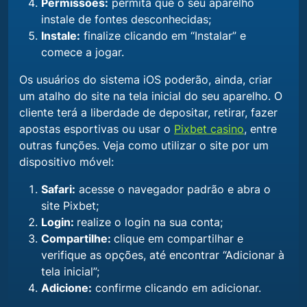
Permissões:
permita que o seu aparelho
instale de fontes desconhecidas;
Instale:
finalize clicando em “Instalar” e
comece a jogar.
Os usuários do sistema iOS poderão, ainda, criar
um atalho do site na tela inicial do seu aparelho. O
cliente terá a liberdade de depositar, retirar, fazer
apostas esportivas ou usar o
Pixbet casino
, entre
outras funções. Veja como utilizar o site por um
dispositivo móvel:
Safari:
acesse o navegador padrão e abra o
site Pixbet;
Login:
realize o login na sua conta;
Compartilhe:
clique em compartilhar e
verifique as opções, até encontrar “Adicionar à
tela inicial”;
Adicione:
confirme clicando em adicionar.