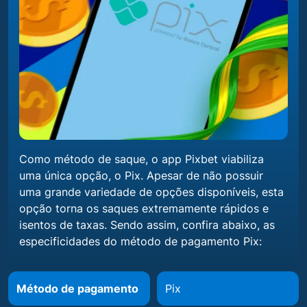
Como método de saque, o app Pixbet viabiliza
uma única opção, o Pix. Apesar de não possuir
uma grande variedade de opções disponíveis, esta
opção torna os saques extremamente rápidos e
isentos de taxas. Sendo assim, confira abaixo, as
especificidades do método de pagamento Pix:
Método de pagamento
Pix