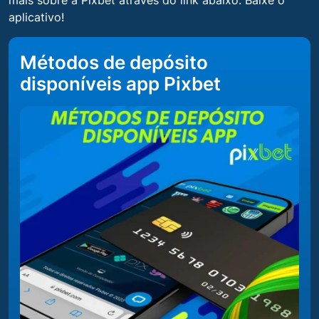
mais sobre a Pixbet através do link abaixo. Baixe o
aplicativo!
Métodos de depósito
disponíveis app Pixbet