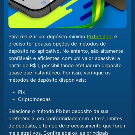
Para realizar um depósito mínimo
Pixbet app
, é
preciso ter poucas opções de métodos de
depósito no aplicativo. No entanto, são altamente
confiáveis e eficientes, com um valor acessível a
partir de R$ 1, possibilitando efetuar um depósito
quase que instantâneo. Por isso, verifique os
métodos de depósito disponíveis:
Pix
Criptomoedas
Selecione o método Pixbet deposito de sua
preferência, em conformidade com a taxa, limites
de depósito, e tempo de processamento que forem
mais atrativos. Confira abaixo, as principais